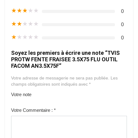
★
★
★
★
★
0
★
★
★
★
★
0
★
★
★
★
★
0
Soyez les premiers à écrire une note “TVIS
PROTW FENTE FRAISEE 3.5X75 FLU OUTIL
FACOM AN3.5X75F”
Votre adresse de messagerie ne sera pas publiée.
Les
champs obligatoires sont indiqués avec
*
Votre note
1
2
3
4
5
Votre Commentaire :
*