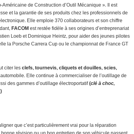
Américaine de Construction d’Outil Mécanique ». Il est
sse et la garantie de ses produits chez les professionnels de
électronique. Elle emploie 370 collaborateurs et son chiffre
ndant,
FACOM
est restée fidèle à ses origines d’entreprenariat
ien Loeb et Dominique Heintz, pour aider des jeunes pilotes
 telle la Porsche Carrera Cup ou le championnat de France GT
 citer les
clefs, tournevis, cliquets et douilles, scies,
’automobile. Elle continue à commercialiser de l’outillage de
ssi des gammes d’outillage électroportatif
(
clé à choc,
…
)
ouligner que c’est particulièrement vrai pour la réparation
e bonne révision ou un bon entretien de son véhicule passent