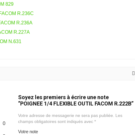
M 829
FACOM R.236C
FACOM R.236A
ACOM R.227A
OM N.631
Soyez les premiers à écrire une note
“POIGNEE 1/4 FLEXIBLE OUTIL FACOM R.222B”
Votre adresse de messagerie ne sera pas publiée.
Les
champs obligatoires sont indiqués avec
*
0
Votre note