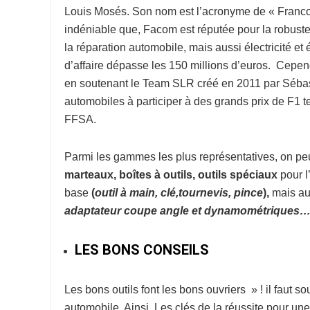
Louis Mosés. Son nom est l’acronyme de « Franco-
indéniable que, Facom est réputée pour la robuste
la réparation automobile, mais aussi électricité et 
d’affaire dépasse les 150 millions d’euros. Cepe
en soutenant le Team SLR créé en 2011 par Sébast
automobiles à participer à des grands prix de F1
FFSA.
Parmi les gammes les plus représentatives, on peut
marteaux, boîtes à outils, outils spéciaux
pour l
base
(
o
util à
main, clé,tournevis, pince
),
mais au
adaptateur coupe
angle et dynamométriques
LES BONS CONSEILS
Les bons outils font les bons ouvriers » ! il faut s
automobile. Ainsi, Les clés de la réussite pour un