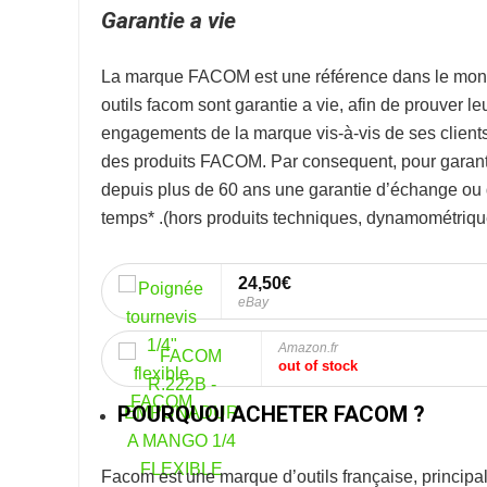
Garantie a vie
La marque
FACOM
est une référence dans le mon
outils facom sont garantie a vie, afin de prouver l
engagements de la marque vis-à-vis de ses clients. 
des produits FACOM. Par consequent, pour garanti
depuis plus de 60 ans une garantie d’échange ou de
temps* .
(hors produits techniques, dynamométrique
24,50€
eBay
Amazon.fr
out of stock
POURQUOI ACHETER FACOM ?
Facom
est une marque d’outils française, princip