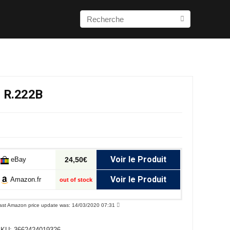
 R.222B
Voir le Produit
eBay
24,50€
Voir le Produit
Amazon.fr
out of stock
ast Amazon price update was: 14/03/2020 07:31
SKU:
3662424019326