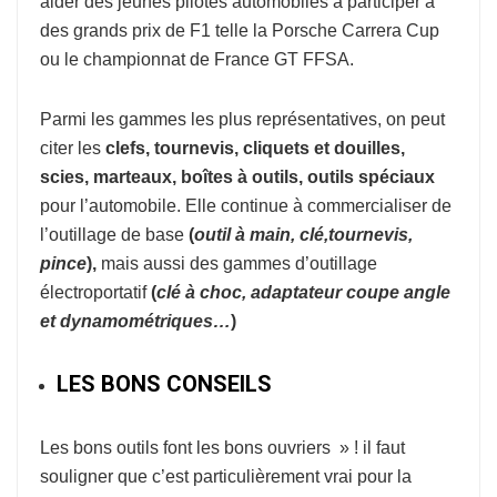
aider des jeunes pilotes automobiles à participer à
des grands prix de F1 telle la Porsche Carrera Cup
ou le championnat de France GT FFSA.
Parmi les gammes les plus représentatives, on peut
citer les
clefs, tournevis, cliquets et douilles,
scies, marteaux, boîtes à outils, outils spéciaux
pour l’automobile. Elle continue à commercialiser de
l’outillage de base
(
o
util à
main, clé,tournevis,
pince
),
mais aussi des gammes d’outillage
électroportatif
(
clé à choc, adaptateur coupe
angle
et dynamométriques…
)
LES BONS CONSEILS
Les bons outils font les bons ouvriers » ! il faut
souligner que c’est particulièrement vrai pour la