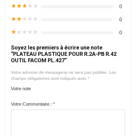
★
★
★
★
★
0
★
★
★
★
★
0
★
★
★
★
★
0
Soyez les premiers à écrire une note
“PLATEAU PLASTIQUE POUR R.2A-PB R.42
OUTIL FACOM PL.427”
Votre adresse de messagerie ne sera pas publiée.
Les
champs obligatoires sont indiqués avec
*
Votre note
1
2
3
4
5
Votre Commentaire :
*