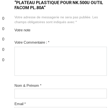
“PLATEAU PLASTIQUE POUR NK.500U OUTIL
FACOM PL.80A”
Votre adresse de messagerie ne sera pas publiée.
Les
0
champs obligatoires sont indiqués avec
*
0
Votre note
1
2
3
4
5
0
Votre Commentaire :
*
0
0
Nom & Prénom
*
Email
*