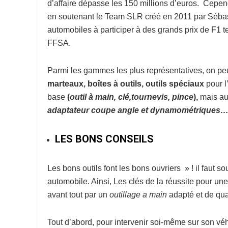
d’affaire dépasse les 150 millions d’euros. Cepe
en soutenant le Team SLR créé en 2011 par Sébast
automobiles à participer à des grands prix de F1
FFSA.
Parmi les gammes les plus représentatives, on peut
marteaux, boîtes à outils, outils spéciaux
pour l
base
(
o
util à
main, clé,tournevis, pince
),
mais au
adaptateur coupe
angle et dynamométriques
LES BONS CONSEILS
Les bons outils font les bons ouvriers » ! il faut s
automobile. Ainsi, Les clés de la réussite pour un
avant tout par un
outillage a main
adapté et de qual
Tout d’abord, pour intervenir soi-même sur son véh