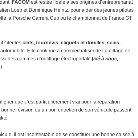
ndant,
FACOM
est restée fidèle à ses origines d’entreprenariat
ien Loeb et Dominique Heintz, pour aider des jeunes pilotes
 telle la Porsche Carrera Cup ou le championnat de France GT
 citer les
clefs, tournevis, cliquets et douilles, scies,
’automobile. Elle continue à commercialiser de l’outillage de
ssi des gammes d’outillage électroportatif
(
clé à choc,
…
)
ouligner que c’est particulièrement vrai pour la réparation
e bonne révision ou un bon entretien de son véhicule passent
ité.
icule, il est incontestable de se constituer une bonne caisse à