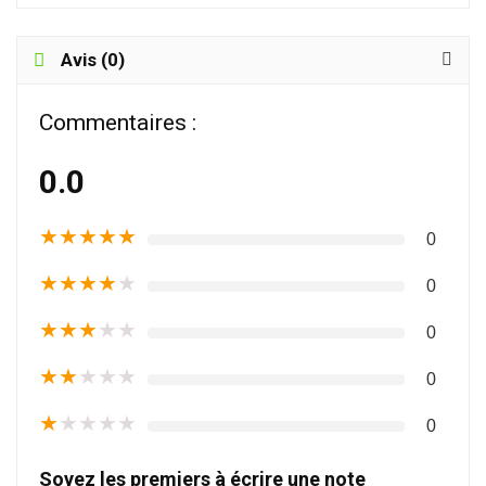
Avis (0)
Commentaires :
0.0
★
★
★
★
★
0
★
★
★
★
★
0
★
★
★
★
★
0
★
★
★
★
★
0
★
★
★
★
★
0
Soyez les premiers à écrire une note