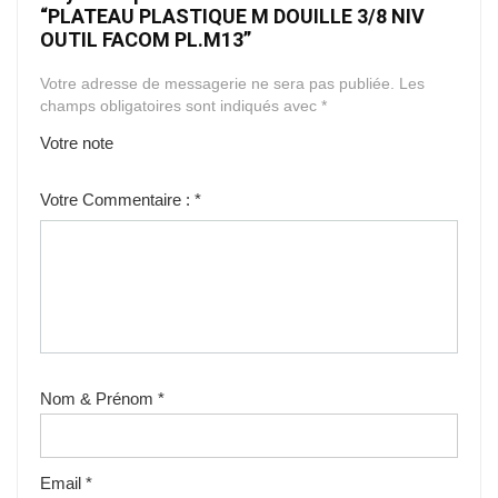
“PLATEAU PLASTIQUE M DOUILLE 3/8 NIV
OUTIL FACOM PL.M13”
Votre adresse de messagerie ne sera pas publiée.
Les
champs obligatoires sont indiqués avec
*
Votre note
1
2
3
4
5
Votre Commentaire :
*
Nom & Prénom
*
Email
*