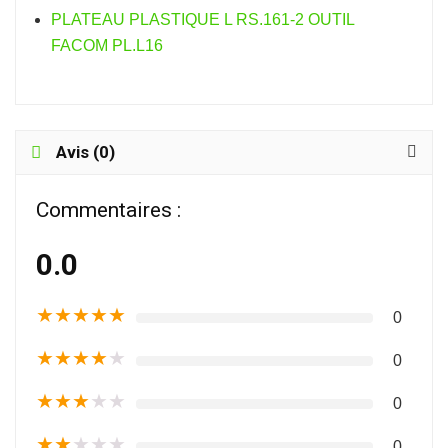
PLATEAU PLASTIQUE L RS.161-2 OUTIL
FACOM PL.L16
Avis (0)
Commentaires :
0.0
★
★
★
★
★
0
★
★
★
★
★
0
★
★
★
★
★
0
★
★
★
★
★
0