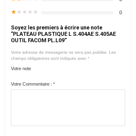
★
★
★
★
★
0
Soyez les premiers à écrire une note
“PLATEAU PLASTIQUE L S.404AE S.405AE
OUTIL FACOM PL.L09”
Votre adresse de messagerie ne sera pas publiée.
Les
champs obligatoires sont indiqués avec
*
Votre note
1
2
3
4
5
Votre Commentaire :
*