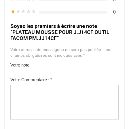
★
★
★
★
★
0
Soyez les premiers à écrire une note
“PLATEAU MOUSSE POUR J.J14CF OUTIL
FACOM PM.JJ14CF”
Votre adresse de messagerie ne sera pas publiée.
Les
champs obligatoires sont indiqués avec
*
Votre note
1
2
3
4
5
Votre Commentaire :
*