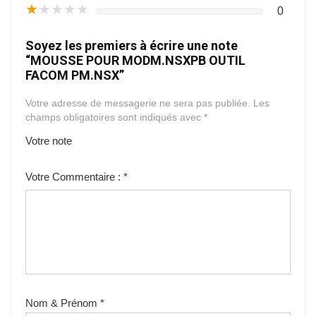
★
★
★
★
★
0
Soyez les premiers à écrire une note
“MOUSSE POUR MODM.NSXPB OUTIL
FACOM PM.NSX”
Votre adresse de messagerie ne sera pas publiée.
Les
champs obligatoires sont indiqués avec
*
Votre note
1
2
3
4
5
Votre Commentaire :
*
Nom & Prénom
*