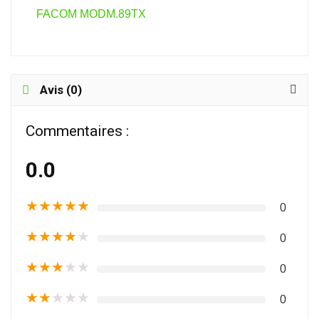
FACOM MODM.89TX
Avis (0)
Commentaires :
0.0
★
★
★
★
★
0
★
★
★
★
★
0
★
★
★
★
★
0
★
★
★
★
★
0