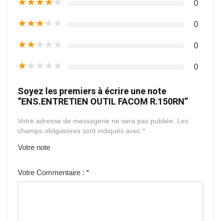
★
★
★
★
★
0
★
★
★
★
★
0
★
★
★
★
★
0
★
★
★
★
★
0
Soyez les premiers à écrire une note
“ENS.ENTRETIEN OUTIL FACOM R.150RN”
Votre adresse de messagerie ne sera pas publiée.
Les
champs obligatoires sont indiqués avec
*
Votre note
1
2
3
4
5
Votre Commentaire :
*