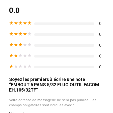
0.0
★
★
★
★
★
0
★
★
★
★
★
0
★
★
★
★
★
0
★
★
★
★
★
0
★
★
★
★
★
0
Soyez les premiers à écrire une note
“EMBOUT 6 PANS 5/32 FLUO OUTIL FACOM
EH.105/32TF”
Votre adresse de messagerie ne sera pas publiée.
Les
champs obligatoires sont indiqués avec
*