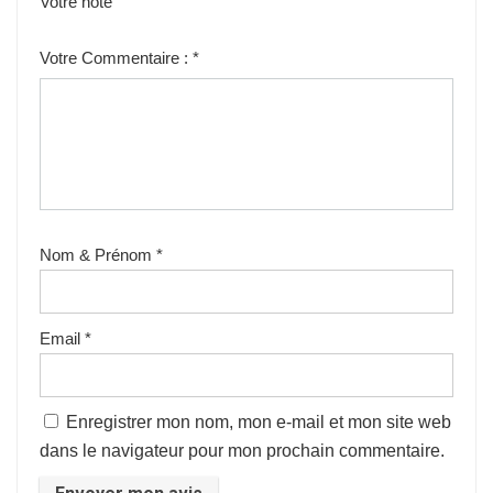
Votre note
1
2
3
4
5
Votre Commentaire :
*
Nom & Prénom
*
Email
*
Enregistrer mon nom, mon e-mail et mon site web
dans le navigateur pour mon prochain commentaire.