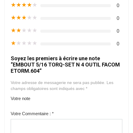
★
★
★
★
★
0
★
★
★
★
★
0
★
★
★
★
★
0
★
★
★
★
★
0
Soyez les premiers à écrire une note
“EMBOUT 5/16 TORQ-SET N 4 OUTIL FACOM
ETORM.604”
Votre adresse de messagerie ne sera pas publiée.
Les
champs obligatoires sont indiqués avec
*
Votre note
1
2
3
4
5
Votre Commentaire :
*