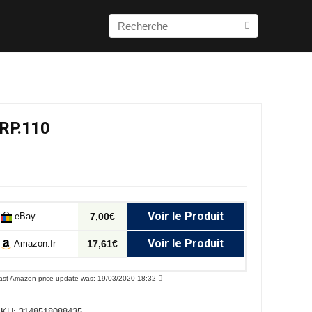
RP.110
Voir le Produit
eBay
7,00€
Voir le Produit
Amazon.fr
17,61€
ast Amazon price update was: 19/03/2020 18:32
SKU:
3148518088435