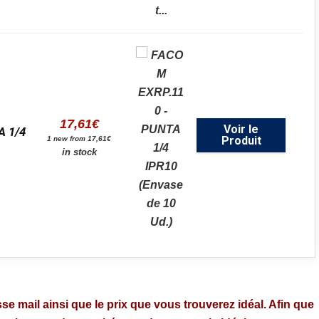
17,61
€
Voir le
A 1/4
Produit
1 new from 17,61€
in stock
se mail ainsi que le prix que vous trouverez idéal. Afin que