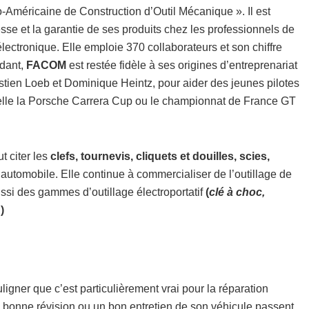
Américaine de Construction d’Outil Mécanique ». Il est
sse et la garantie de ses produits chez les professionnels de
électronique. Elle emploie 370 collaborateurs et son chiffre
ndant,
FACOM
est restée fidèle à ses origines d’entreprenariat
ien Loeb et Dominique Heintz, pour aider des jeunes pilotes
 telle la Porsche Carrera Cup ou le championnat de France GT
 citer les
clefs, tournevis, cliquets et douilles, scies,
’automobile. Elle continue à commercialiser de l’outillage de
ssi des gammes d’outillage électroportatif
(
clé à choc,
…
)
ouligner que c’est particulièrement vrai pour la réparation
e bonne révision ou un bon entretien de son véhicule passent