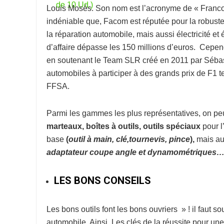
Louis Mosés. Son nom est l’acronyme de « Franco-
indéniable que, Facom est réputée pour la robuste
la réparation automobile, mais aussi électricité et 
d’affaire dépasse les 150 millions d’euros. Cepe
en soutenant le Team SLR créé en 2011 par Sébast
automobiles à participer à des grands prix de F1
FFSA.
Parmi les gammes les plus représentatives, on peut
marteaux, boîtes à outils, outils spéciaux
pour l
base
(
o
util à
main, clé,tournevis, pince
),
mais au
adaptateur coupe
angle et dynamométriques
LES BONS CONSEILS
Les bons outils font les bons ouvriers » ! il faut s
automobile. Ainsi, Les clés de la réussite pour un