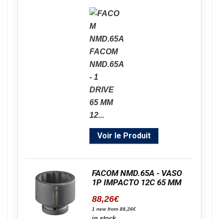
Voir le Produit
FACOM NMD.65A - VASO
1P IMPACTO 12C 65 MM
88,26
€
1 new from 88,26€
in stock