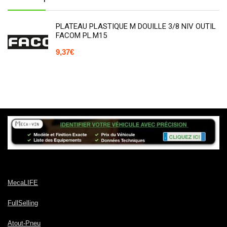
PLATEAU PLASTIQUE M DOUILLE 3/8 NIV OUTIL
FACOM PL.M15
9,37
€
MecaLIFE
FullSelling
Atout-Pneu