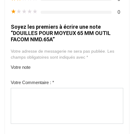
★
★
★
★
★
0
Soyez les premiers à écrire une note
“DOUILLES POUR MOYEUX 65 MM OUTIL
FACOM NMD.65A”
Votre adresse de messagerie ne sera pas publiée.
Les
champs obligatoires sont indiqués avec
*
Votre note
1
2
3
4
5
Votre Commentaire :
*