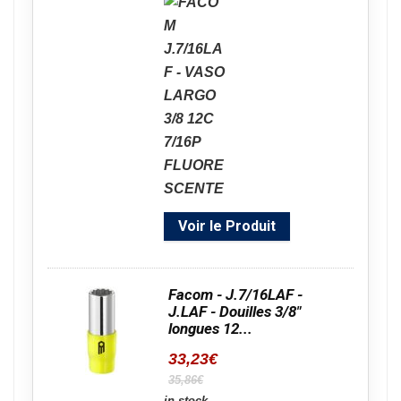
Voir le Produit
Facom - J.7/16LAF -
J.LAF - Douilles 3/8"
longues 12...
33,23
€
35,86€
in stock