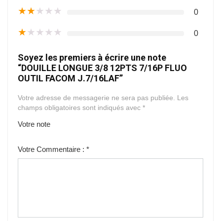
★
★
★
★
★
0
★
★
★
★
★
0
Soyez les premiers à écrire une note
“DOUILLE LONGUE 3/8 12PTS 7/16P FLUO
OUTIL FACOM J.7/16LAF”
Votre adresse de messagerie ne sera pas publiée.
Les
champs obligatoires sont indiqués avec
*
Votre note
1
2
3
4
5
Votre Commentaire :
*