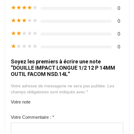
★
★
★
★
★
0
★
★
★
★
★
0
★
★
★
★
★
0
★
★
★
★
★
0
Soyez les premiers à écrire une note
“DOUILLE IMPACT LONGUE 1/2 12 P 14MM
OUTIL FACOM NSD.14L”
Votre adresse de messagerie ne sera pas publiée.
Les
champs obligatoires sont indiqués avec
*
Votre note
1
2
3
4
5
Votre Commentaire :
*