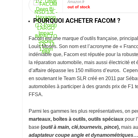
Amazon.fr
out of stock
POURQUOI ACHETER FACOM ?
Facom
est une marque d’outils française, princip
Louis Mosés. Son nom est l’acronyme de « Franco-
indéniable que, Facom est réputée pour la robuste
la réparation automobile, mais aussi électricité et 
d’affaire dépasse les 150 millions d’euros. Cepe
en soutenant le Team SLR créé en 2011 par Sébast
automobiles à participer à des grands prix de F1
FFSA.
Parmi les gammes les plus représentatives, on peut
marteaux, boîtes à outils, outils spéciaux
pour l
base
(
o
util à
main, clé,tournevis, pince
),
mais au
adaptateur coupe
angle et dynamométriques