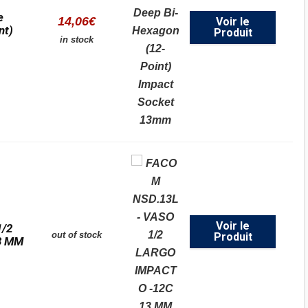
e
14,06
€
Voir le
nt)
Produit
in stock
Voir le
1/2
out of stock
Produit
3 MM