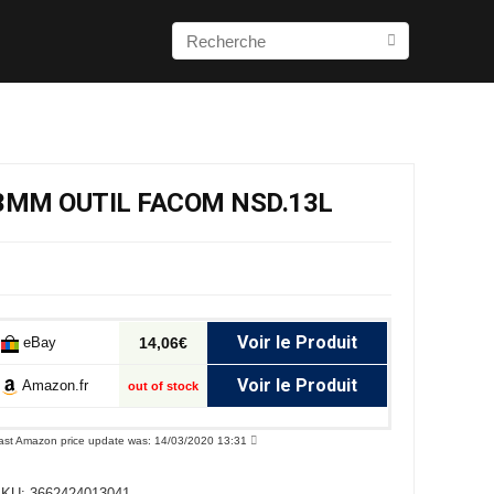
13MM OUTIL FACOM NSD.13L
Voir le Produit
eBay
14,06€
Voir le Produit
Amazon.fr
out of stock
ast Amazon price update was: 14/03/2020 13:31
SKU:
3662424013041