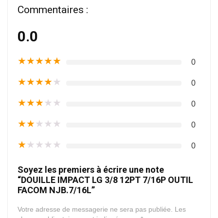
Commentaires :
0.0
★
★
★
★
★
0
★
★
★
★
★
0
★
★
★
★
★
0
★
★
★
★
★
0
★
★
★
★
★
0
Soyez les premiers à écrire une note
“DOUILLE IMPACT LG 3/8 12PT 7/16P OUTIL
FACOM NJB.7/16L”
Votre adresse de messagerie ne sera pas publiée.
Les