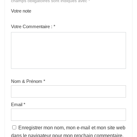
champs obligatoires sont indiqués avec
*
Votre note
1
2
3
4
5
Votre Commentaire :
*
Nom & Prénom
*
Email
*
Enregistrer mon nom, mon e-mail et mon site web
dans le navigateur pour mon prochain commentaire.