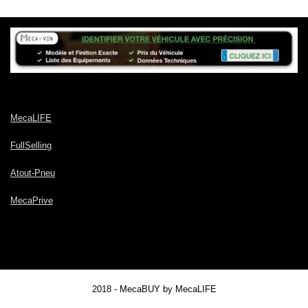
MecaLIFE
FullSelling
Atout-Pneu
MecaPrive
2018 - MecaBUY by MecaLIFE