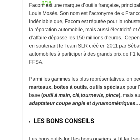
Facom
est une marque d’outils française, princip
Louis Mosés. Son nom est l’acronyme de « Franco-
indéniable que, Facom est réputée pour la robuste
la réparation automobile, mais aussi électricité et 
d’affaire dépasse les 150 millions d’euros. Cepe
en soutenant le Team SLR créé en 2011 par Sébast
automobiles à participer à des grands prix de F1
FFSA.
Parmi les gammes les plus représentatives, on peut
marteaux, boîtes à outils, outils spéciaux
pour l
base
(
o
util à
main, clé,tournevis, pince
),
mais au
adaptateur coupe
angle et dynamométriques
LES BONS CONSEILS
Les bons outils font les bons ouvriers » ! il faut s