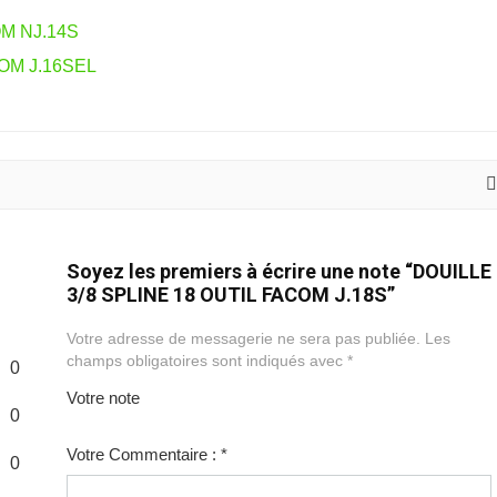
OM NJ.14S
OM J.16SEL
Soyez les premiers à écrire une note “DOUILLE
3/8 SPLINE 18 OUTIL FACOM J.18S”
Votre adresse de messagerie ne sera pas publiée.
Les
champs obligatoires sont indiqués avec
*
0
Votre note
0
1
2
3
4
5
Votre Commentaire :
*
0