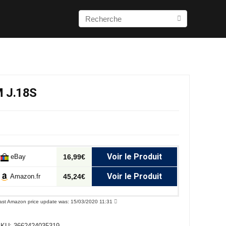
 J.18S
Voir le Produit
eBay
16,99€
Voir le Produit
Amazon.fr
45,24€
ast Amazon price update was: 15/03/2020 11:31
SKU:
3662424035319