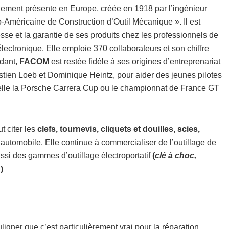
alement présente en Europe, créée en 1918 par l’ingénieur
Américaine de Construction d’Outil Mécanique ». Il est
sse et la garantie de ses produits chez les professionnels de
électronique. Elle emploie 370 collaborateurs et son chiffre
ndant,
FACOM
est restée fidèle à ses origines d’entreprenariat
ien Loeb et Dominique Heintz, pour aider des jeunes pilotes
 telle la Porsche Carrera Cup ou le championnat de France GT
 citer les
clefs, tournevis, cliquets et douilles, scies,
’automobile. Elle continue à commercialiser de l’outillage de
ssi des gammes d’outillage électroportatif
(
clé à choc,
…
)
ouligner que c’est particulièrement vrai pour la réparation