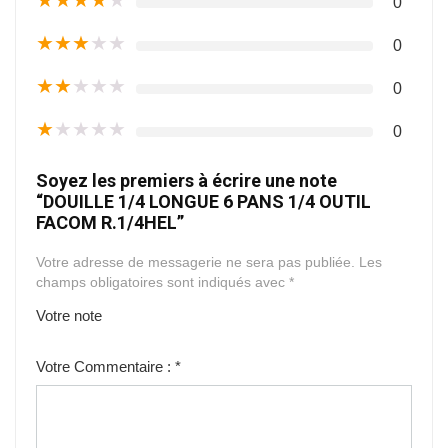
★
★
★
★
★
0
★
★
★
★
★
0
★
★
★
★
★
0
★
★
★
★
★
0
Soyez les premiers à écrire une note
“DOUILLE 1/4 LONGUE 6 PANS 1/4 OUTIL
FACOM R.1/4HEL”
Votre adresse de messagerie ne sera pas publiée.
Les
champs obligatoires sont indiqués avec
*
Votre note
1
2
3
4
5
Votre Commentaire :
*