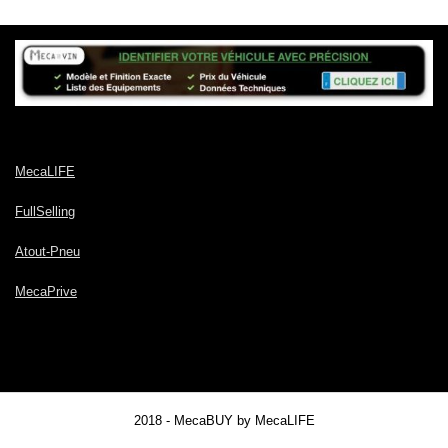
MecaLIFE
FullSelling
Atout-Pneu
MecaPrive
2018 - MecaBUY by MecaLIFE