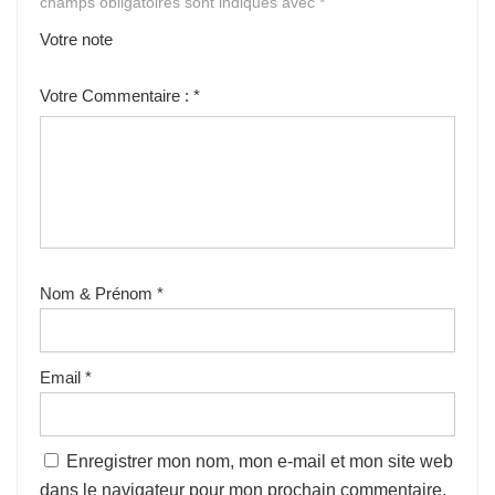
champs obligatoires sont indiqués avec
*
Votre note
1
2
3
4
5
Votre Commentaire :
*
Nom & Prénom
*
Email
*
Enregistrer mon nom, mon e-mail et mon site web
dans le navigateur pour mon prochain commentaire.