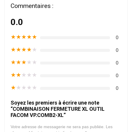
Commentaires :
0.0
★
★
★
★
★
0
★
★
★
★
★
0
★
★
★
★
★
0
★
★
★
★
★
0
★
★
★
★
★
0
Soyez les premiers à écrire une note
“COMBINAISON FERMETURE XL OUTIL
FACOM VP.COMB2-XL”
Votre adresse de messagerie ne sera pas publiée.
Les