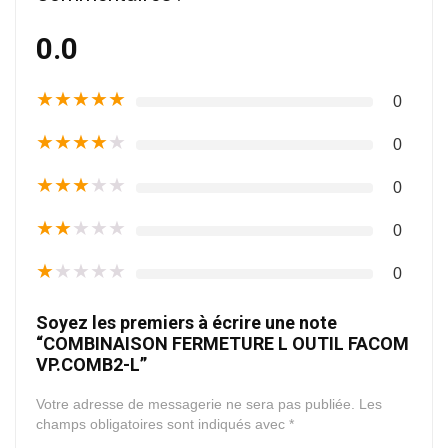
0.0
★
★
★
★
★
0
★
★
★
★
★
0
★
★
★
★
★
0
★
★
★
★
★
0
★
★
★
★
★
0
Soyez les premiers à écrire une note
“COMBINAISON FERMETURE L OUTIL FACOM
VP.COMB2-L”
Votre adresse de messagerie ne sera pas publiée.
Les
champs obligatoires sont indiqués avec
*