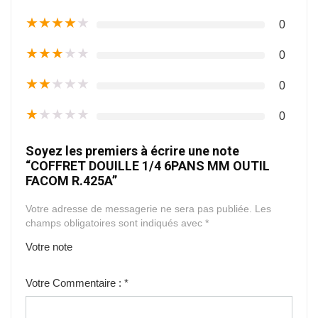
★
★
★
★
★
0
★
★
★
★
★
0
★
★
★
★
★
0
★
★
★
★
★
0
Soyez les premiers à écrire une note
“COFFRET DOUILLE 1/4 6PANS MM OUTIL
FACOM R.425A”
Votre adresse de messagerie ne sera pas publiée.
Les
champs obligatoires sont indiqués avec
*
Votre note
1
2
3
4
5
Votre Commentaire :
*