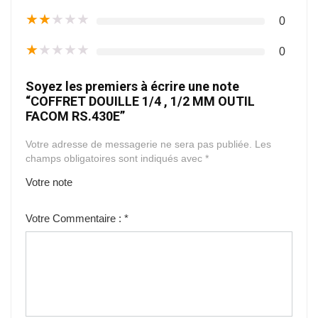
★
★
★
★
★
0
★
★
★
★
★
0
Soyez les premiers à écrire une note
“COFFRET DOUILLE 1/4 , 1/2 MM OUTIL
FACOM RS.430E”
Votre adresse de messagerie ne sera pas publiée.
Les
champs obligatoires sont indiqués avec
*
Votre note
1
2
3
4
5
Votre Commentaire :
*