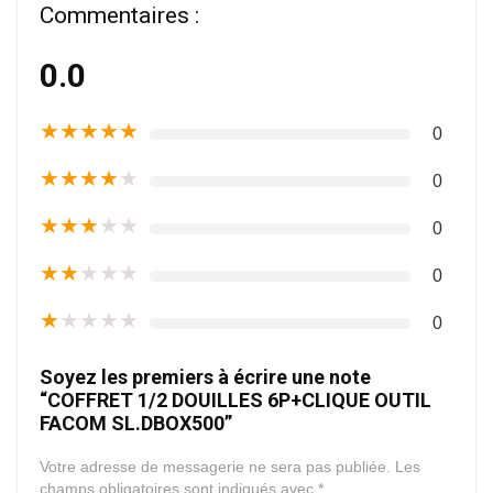
Commentaires :
0.0
★
★
★
★
★
0
★
★
★
★
★
0
★
★
★
★
★
0
★
★
★
★
★
0
★
★
★
★
★
0
Soyez les premiers à écrire une note
“COFFRET 1/2 DOUILLES 6P+CLIQUE OUTIL
FACOM SL.DBOX500”
Votre adresse de messagerie ne sera pas publiée.
Les
champs obligatoires sont indiqués avec
*