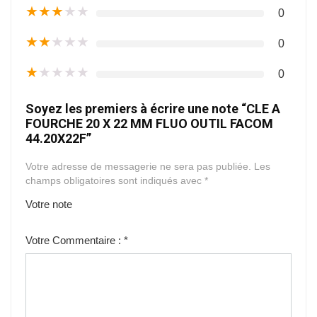
★
★
★
★
★
0
★
★
★
★
★
0
★
★
★
★
★
0
Soyez les premiers à écrire une note “CLE A
FOURCHE 20 X 22 MM FLUO OUTIL FACOM
44.20X22F”
Votre adresse de messagerie ne sera pas publiée.
Les
champs obligatoires sont indiqués avec
*
Votre note
1
2
3
4
5
Votre Commentaire :
*