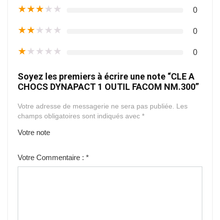
★
★
★
★
★
0
★
★
★
★
★
0
★
★
★
★
★
0
Soyez les premiers à écrire une note “CLE A
CHOCS DYNAPACT 1 OUTIL FACOM NM.300”
Votre adresse de messagerie ne sera pas publiée.
Les
champs obligatoires sont indiqués avec
*
Votre note
1
2
3
4
5
Votre Commentaire :
*