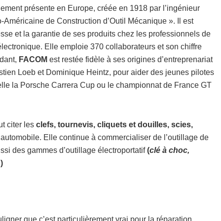
alement présente en Europe, créée en 1918 par l’ingénieur
Américaine de Construction d’Outil Mécanique ». Il est
sse et la garantie de ses produits chez les professionnels de
électronique. Elle emploie 370 collaborateurs et son chiffre
ndant,
FACOM
est restée fidèle à ses origines d’entreprenariat
ien Loeb et Dominique Heintz, pour aider des jeunes pilotes
 telle la Porsche Carrera Cup ou le championnat de France GT
 citer les
clefs, tournevis, cliquets et douilles, scies,
’automobile. Elle continue à commercialiser de l’outillage de
ssi des gammes d’outillage électroportatif
(
clé à choc,
…
)
ouligner que c’est particulièrement vrai pour la réparation