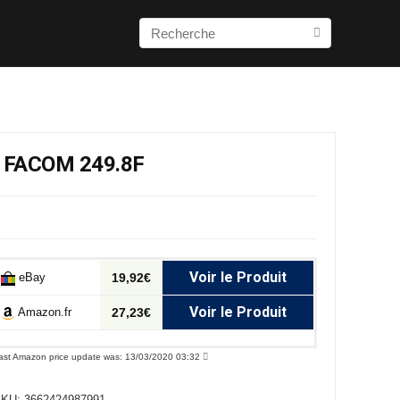
 FACOM 249.8F
Voir le Produit
eBay
19,92€
Voir le Produit
Amazon.fr
27,23€
ast Amazon price update was: 13/03/2020 03:32
SKU:
3662424987991