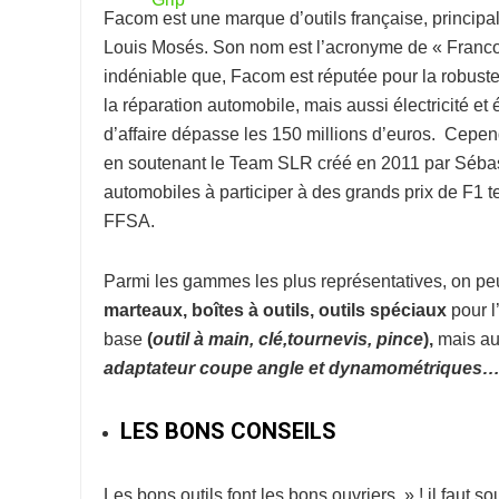
Facom
est une marque d’outils française, princip
Louis Mosés. Son nom est l’acronyme de « Franco-
indéniable que, Facom est réputée pour la robuste
la réparation automobile, mais aussi électricité et 
d’affaire dépasse les 150 millions d’euros. Cepe
en soutenant le Team SLR créé en 2011 par Sébast
automobiles à participer à des grands prix de F1
FFSA.
Parmi les gammes les plus représentatives, on peut
marteaux, boîtes à outils, outils spéciaux
pour l
base
(
o
util à
main, clé,tournevis, pince
),
mais au
adaptateur coupe
angle et dynamométriques
LES BONS CONSEILS
Les bons outils font les bons ouvriers » ! il faut s