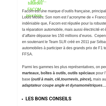
Facom
est une marque d’outils française, princip
Louis Mosés. Son nom est l’acronyme de « Franco-
indéniable que, Facom est réputée pour la robuste
la réparation automobile, mais aussi électricité et 
d’affaire dépasse les 150 millions d’euros. Cepe
en soutenant le Team SLR créé en 2011 par Sébast
automobiles à participer à des grands prix de F1
FFSA.
Parmi les gammes les plus représentatives, on peut
marteaux, boîtes à outils, outils spéciaux
pour l
base
(
o
util à
main, clé,tournevis, pince
),
mais au
adaptateur coupe
angle et dynamométriques
LES BONS CONSEILS