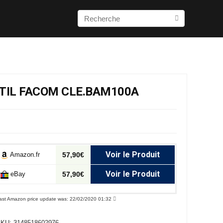
UTIL FACOM CLE.BAM100A
Voir le Produit
Amazon.fr
57,90€
Voir le Produit
eBay
57,90€
ast Amazon price update was: 22/02/2020 01:32
SKU:
3148518602976