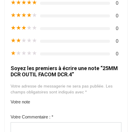
★
★
★
★
★
0
★
★
★
★
★
0
★
★
★
★
★
0
★
★
★
★
★
0
★
★
★
★
★
0
Soyez les premiers à écrire une note “25MM
DCR OUTIL FACOM DCR.4”
Votre adresse de messagerie ne sera pas publiée.
Les
champs obligatoires sont indiqués avec
*
Votre note
1
2
3
4
5
Votre Commentaire :
*