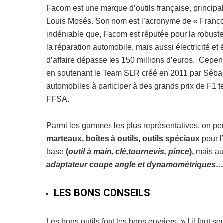
Facom
est une marque d’outils française, princip
Louis Mosés. Son nom est l’acronyme de « Franco-
indéniable que, Facom est réputée pour la robuste
la réparation automobile, mais aussi électricité et 
d’affaire dépasse les 150 millions d’euros. Cepe
en soutenant le Team SLR créé en 2011 par Sébast
automobiles à participer à des grands prix de F1
FFSA.
Parmi les gammes les plus représentatives, on peut
marteaux, boîtes à outils, outils spéciaux
pour l
base
(
o
util à
main, clé,tournevis, pince
),
mais au
adaptateur coupe
angle et dynamométriques
LES BONS CONSEILS
Les bons outils font les bons ouvriers » ! il faut s