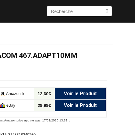
FACOM 467.ADAPT10MM
Voir le Produit
Amazon.fr
12,60€
Voir le Produit
eBay
29,99€
ast Amazon price update was: 17/03/2020 13:31
SKU:
3148518240260