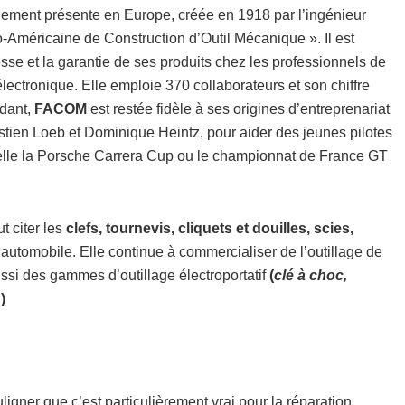
alement présente en Europe, créée en 1918 par l’ingénieur
Américaine de Construction d’Outil Mécanique ». Il est
sse et la garantie de ses produits chez les professionnels de
électronique. Elle emploie 370 collaborateurs et son chiffre
ndant,
FACOM
est restée fidèle à ses origines d’entreprenariat
ien Loeb et Dominique Heintz, pour aider des jeunes pilotes
 telle la Porsche Carrera Cup ou le championnat de France GT
 citer les
clefs, tournevis, cliquets et douilles, scies,
’automobile. Elle continue à commercialiser de l’outillage de
ssi des gammes d’outillage électroportatif
(
clé à choc,
…
)
ouligner que c’est particulièrement vrai pour la réparation