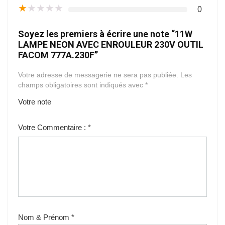
★
★
★
★
★
0
Soyez les premiers à écrire une note “11W
LAMPE NEON AVEC ENROULEUR 230V OUTIL
FACOM 777A.230F”
Votre adresse de messagerie ne sera pas publiée.
Les
champs obligatoires sont indiqués avec
*
Votre note
1
2
3
4
5
Votre Commentaire :
*
Nom & Prénom
*